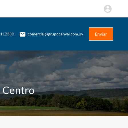
Más
Contacto
+598 96112330
Enviar
Enviar
6112330
comercial@grupocanval.com.uy
 Centro