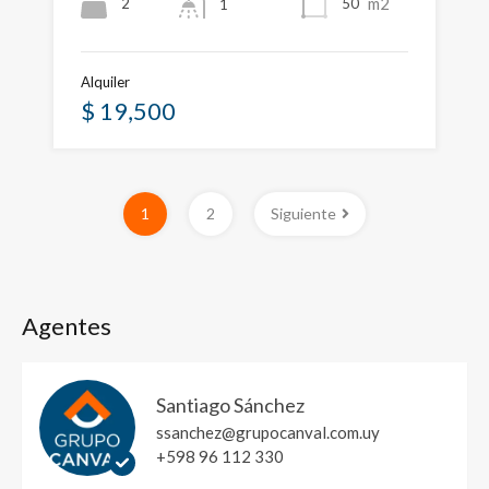
m2
2
50
1
Alquiler
$ 19,500
1
2
Siguiente
Agentes
Santiago Sánchez
ssanchez@grupocanval.com.uy
+598 96 112 330