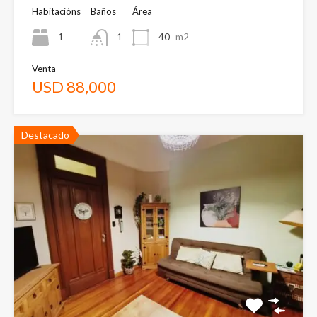
Habitacións
Baños
Área
1
1
40
m2
Venta
USD 88,000
Destacado