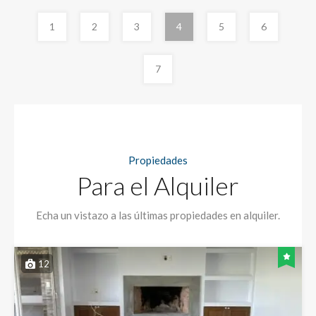
1
2
3
4
5
6
7
Propiedades
Para el Alquiler
Echa un vistazo a las últimas propiedades en alquiler.
12