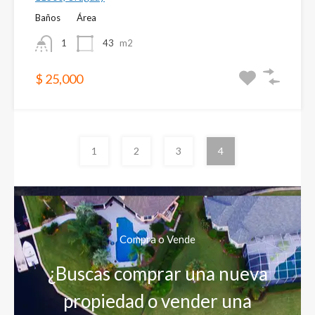
Baños
Área
1
43
m2
$ 25,000
1
2
3
4
Compra o Vende
¿Buscas comprar una nueva
propiedad o vender una