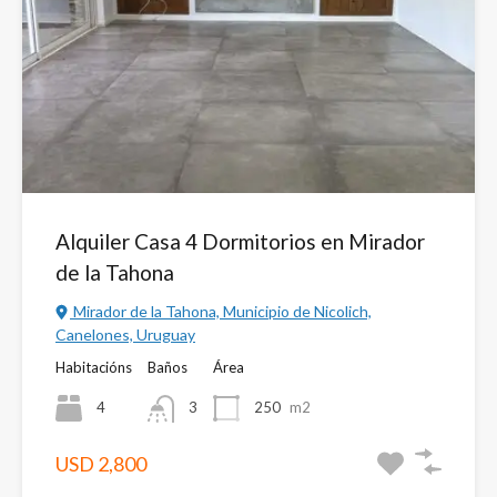
Alquiler Casa 4 Dormitorios en Mirador
de la Tahona
Mirador de la Tahona, Municipio de Nicolich,
Canelones, Uruguay
Habitacións
Baños
Área
4
3
250
m2
USD 2,800