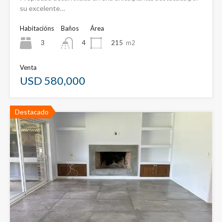
su excelente…
Habitacións
Baños
Área
3
215
m2
4
Venta
USD 580,000
Destacado