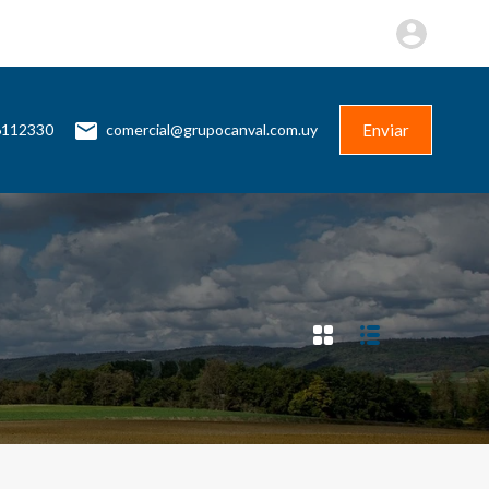
Más
Contacto
+598 96112330
Enviar
Enviar
6112330
comercial@grupocanval.com.uy