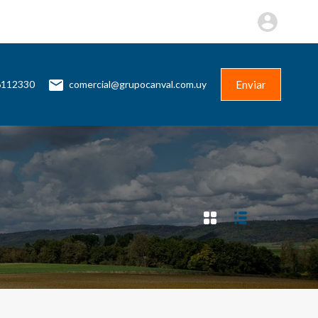
Más
Contacto
+598 96112330
Enviar
Enviar
6112330
comercial@grupocanval.com.uy