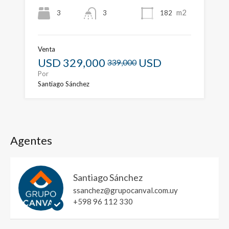
m2
3
182
3
Venta
USD
329,000
USD
339,000
Por
Santiago Sánchez
Agentes
Santiago Sánchez
ssanchez@grupocanval.com.uy
+598 96 112 330