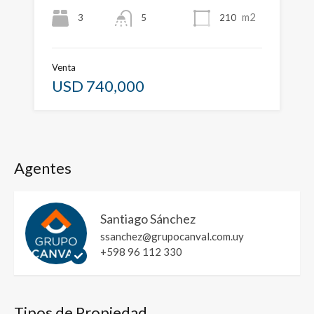
m2
3
210
5
Venta
USD 740,000
Agentes
Santiago Sánchez
ssanchez@grupocanval.com.uy
+598 96 112 330
Tipos de Propiedad