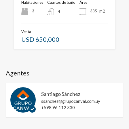
Habitaciones
Cuartos de baño
Área
m2
3
335
4
Venta
USD 650,000
Agentes
Santiago Sánchez
ssanchez@grupocanval.com.uy
+598 96 112 330