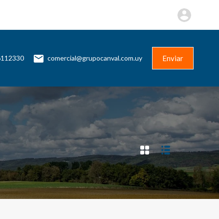
Más
Contacto
+598 96112330
Enviar
Enviar
6112330
comercial@grupocanval.com.uy