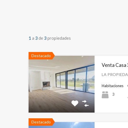
1
a
3
de
3
propiedades
Destacado
Venta Casa 
LA PROPIEDAD
Habitaciones
3
Destacado