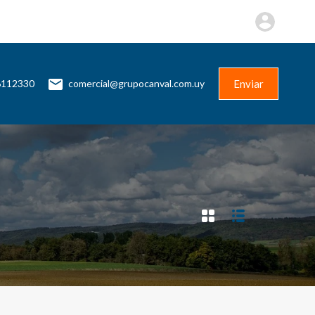
Más
Contacto
+598 96112330
Enviar
Enviar
6112330
comercial@grupocanval.com.uy